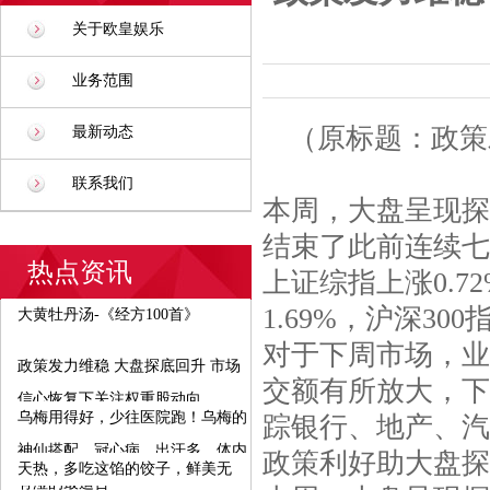
关于欧皇娱乐
业务范围
（原标题：政策
最新动态
联系我们
本周，大盘呈现探
结束了此前连续七
热点资讯
上证综指上涨0.7
1.69%，沪深300
大黄牡丹汤-《经方100首》
对于下周市场，业
政策发力维稳 大盘探底回升 市场
交额有所放大，下
信心恢复下关注权重股动向
乌梅用得好，少往医院跑！乌梅的
踪银行、地产、汽
神仙搭配，冠心病，出汗多，体内
政策利好助大盘探
天热，多吃这馅的饺子，鲜美无
有湿的最适合