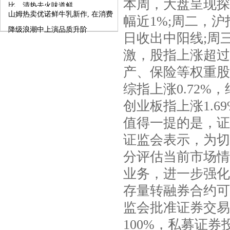
本周，大盘呈现探
比，清热去火味道鲜
山姆热卖优诺鲜牛乳新作, 在消费
幅近1%;周二，沪
降级浪潮中上演品质升阶
日收出中阳线;周
激，股指上涨超过
产、保险等权重股
综指上涨0.72
创业板指上涨1.6
值得一提的是，证
证监会表示，为切
分评估当前市场情
业务，进一步强化融
存量转融券合约可
监会批准证券交易
100%，私募证